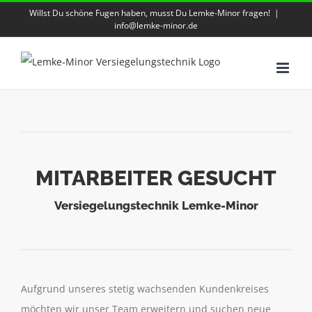
Zum
Willst Du schöne Fugen haben, musst Du Lemke-Minor fragen!
|
info@lemke-minor.de
Inhalt
springen
MITARBEITER GESUCHT
Versiegelungstechnik Lemke-Minor
Aufgrund unseres stetig wachsenden Kundenkreises
möchten wir unser Team erweitern und suchen neue