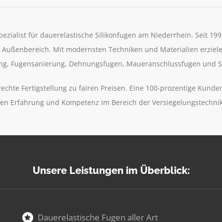
pezialist für dauerelastische Silikonfugen am Niederrhein. Seit 19
 Außenbereich. Mit modernsten Techniken und Materialien erziele
ung, Fugensanierung, Dehnungsfugen, Maueranschlussfugen und S
rechte Fertigstellung zu fairen Preisen. Eine 100-prozentige Kund
igen Erfahrung und Kompetenz im Bereich der Versiegelungstechnik.
Unsere Leistungen im Überblick:
Dauerelastische Fugen aller Art