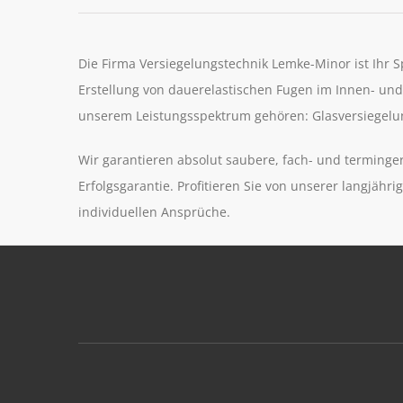
Die Firma Versiegelungstechnik Lemke-Minor ist Ihr S
Erstellung von dauerelastischen Fugen im Innen- und
unserem Leistungsspektrum gehören: Glasversiegel
Wir garantieren absolut saubere, fach- und terminge
Erfolgsgarantie.
Profitieren Sie von unserer langjähr
individuellen Ansprüche.