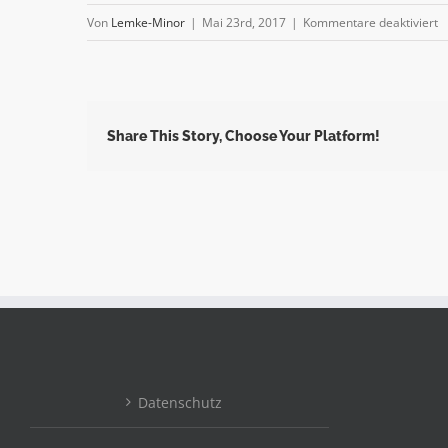
fü
Von
Lemke-Minor
|
Mai 23rd, 2017
|
Kommentare deaktiviert
I
Share This Story, Choose Your Platform!
Datenschutz