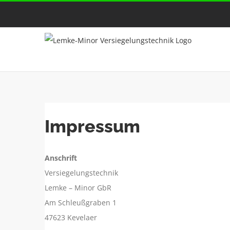
Zum
Inhalt
springen
Impressum
Anschrift
Versiegelungstechnik
Lemke – Minor GbR
Am Schleußgraben 1
47623 Kevelaer