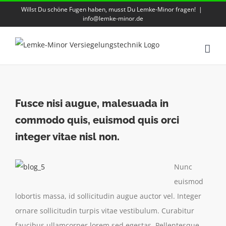
Zum
Willst Du schöne Fugen haben, musst Du Lemke-Minor fragen!
|
info@lemke-minor.de
Inhalt
springen
Fusce nisi augue, malesuada in
commodo quis, euismod quis orci
integer vitae nisl non.
Nunc
euismod
lobortis massa, id sollicitudin augue auctor vel. Integer
ornare sollicitudin turpis vitae vestibulum. Curabitur
faucibus ullamcorper lorem sed egestas. Pellentesque