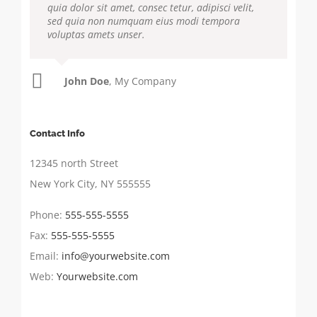
quia dolor sit amet, consec tetur, adipisci velit,
sed quia non numquam eius modi tempora
voluptas amets unser.
John Doe
Luke Beck
,
My Company
Theme Fusion
Contact Info
12345 north Street
New York City, NY 555555
Phone:
555-555-5555
Fax:
555-555-5555
Email:
info@yourwebsite.com
Web:
Yourwebsite.com